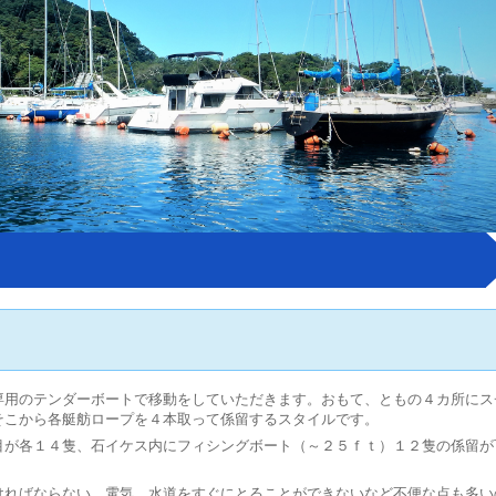
専用のテンダーボートで移動をしていただきます。おもて、ともの４カ所にス
そこから各艇舫ロープを４本取って係留するスタイルです。
目が各１４隻、石イケス内にフィシングボート（～２５ｆｔ）１２隻の係留が
ければならない、電気、水道をすぐにとることができないなど不便な点も多い