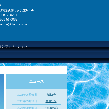
2
郡西伊豆町安良里655-6
8-56-0201
8-56-0082
ridai@lilac.ocn.ne.jp
インフォメーション
ニュース
2026年06月03日
台風6号
2025年09月11日
台風15号
2024年09月01日
台風10号②