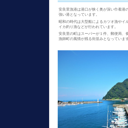
安良里漁港は港口が狭く奥が深い巾着港
強い港となっています。
昭和の時代は大型船によるカツオ漁やイ
イカ釣り漁などが行われています。
安良里の町はスーパーが１件、郵便局、
漁師町の風情が残る街並みとなっていま