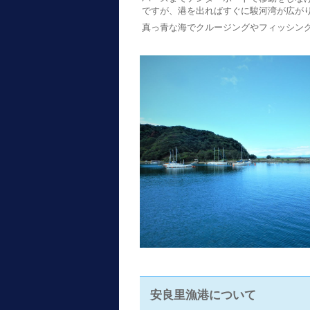
ですが、港を出ればすぐに駿河湾が広が
真っ青な海でクルージングやフィッシン
安良里漁港について