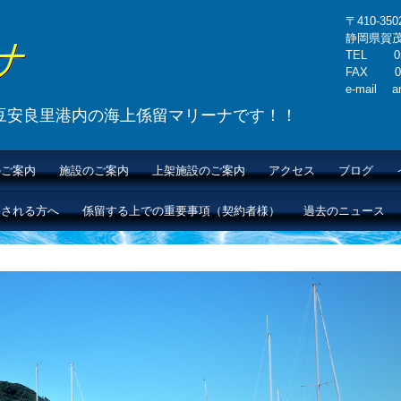
〒410-350
静岡県賀茂
TEL 055
FAX 055
e-mail ara
豆安良里港内の海上係留マリーナです！！
のご案内
施設のご案内
上架施設のご案内
アクセス
ブログ
をされる方へ
係留する上での重要事項（契約者様）
過去のニュース