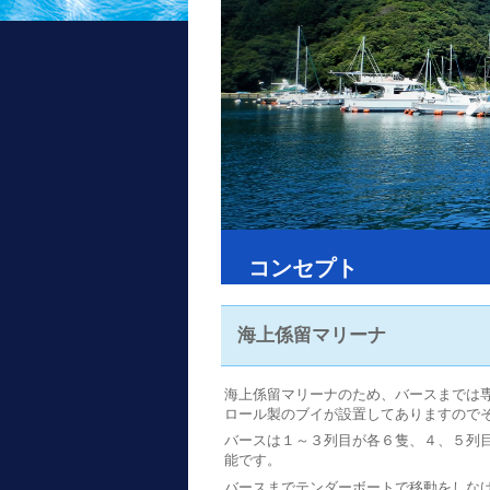
コンセプト
海上係留マリーナ
海上係留マリーナのため、バースまでは
ロール製のブイが設置してありますので
バースは１～３列目が各６隻、４、５列
能です。
バースまでテンダーボートで移動をしな