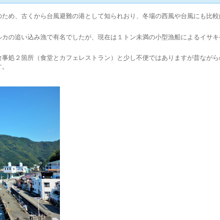
のため、古くから台風避難の港として知られおり、冬場の西風や台風にも比較
ルカの追い込み漁で有名でしたが、現在は１トン未満の小型漁船によるイサキ
食事処２箇所（食堂とカフェレストラン）と少し不便ではありますが昔ながら
す。